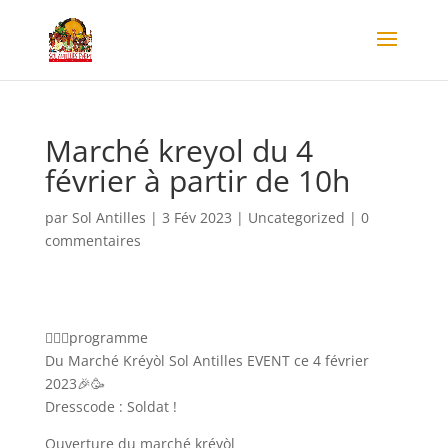
Marché kreyol du 4
février à partir de 10h
par
Sol Antilles
|
3 Fév 2023
|
Uncategorized
|
0
commentaires
💁🏾‍♀️programme
Du Marché Kréyòl Sol Antilles EVENT ce 4 février
2023🎉🥳
Dresscode : Soldat !
Ouverture du marché kréyòl