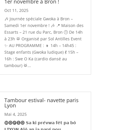
1er novembre à Bron !
Oct 11, 2025
🎶 Journée spéciale Gwoka à Bron –
Samedi 1er novembre ! 🎶 📍 Maison des
Essarts – 21 rue du Parc, Bron 🕒 De 14h
à 23h 🥁 Organisé par Sol Antilles Event
✨ AU PROGRAMME : 👧 14h – 14h45 :
Stage enfants (Gwoka ludique) 💃 15h –
16h : Swe O Ka (cardio dansé au
tambour) 🥁...
Tambour estival- navette paris
Lyon
Mai 4, 2025
🅦🅞́🅟🅢🅞 𝗦𝗮 𝗸𝗶 𝗽𝗿𝗲́𝘃𝘄𝗮 𝗳𝗲̀𝘁 𝗽𝗮 𝗯𝗼̀
𝗟𝗜𝗬𝗢𝗡 𝗔𝗹𝗼̀ 𝗮𝗻 𝗷𝗮 𝗽𝗮𝗿𝗲́ 𝗽𝗼𝘂