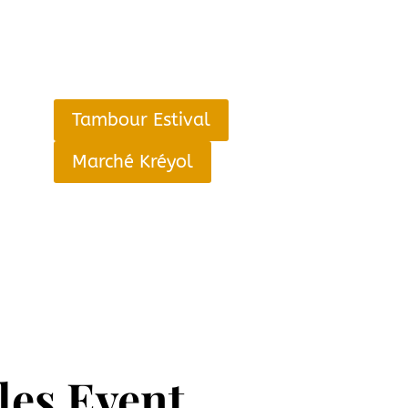
Tambour Estival
Marché Kréyol
lles Event