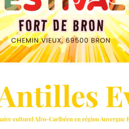
 Antilles E
naire culturel Afro-Caribéen en région Auvergne