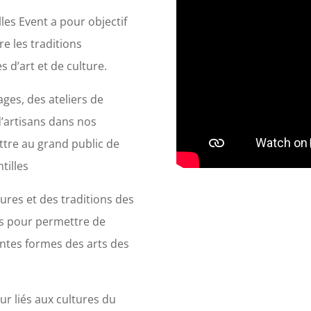
lles Event a pour objectif
e les traditions
s d’art et de culture.
ges, des ateliers de
d’artisans dans nos
tre au grand public de
tilles
tures et des traditions des
s pour permettre de
entes formes des arts des
r liés aux cultures du