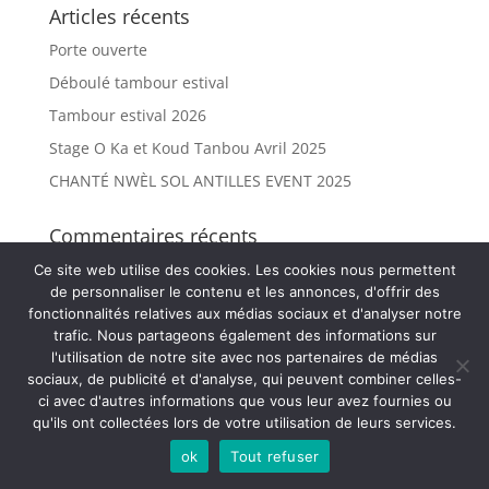
Articles récents
Porte ouverte
Déboulé tambour estival
Tambour estival 2026
Stage O Ka et Koud Tanbou Avril 2025
CHANTÉ NWÈL SOL ANTILLES EVENT 2025
Commentaires récents
Ce site web utilise des cookies. Les cookies nous permettent
de personnaliser le contenu et les annonces, d'offrir des
fonctionnalités relatives aux médias sociaux et d'analyser notre
trafic. Nous partageons également des informations sur
Copyright 2020 - 2021 Iconia Agency
l'utilisation de notre site avec nos partenaires de médias
sociaux, de publicité et d'analyse, qui peuvent combiner celles-
ci avec d'autres informations que vous leur avez fournies ou
qu'ils ont collectées lors de votre utilisation de leurs services.
ok
Tout refuser